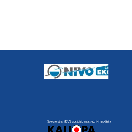
Spletne strani DVS gostujejo na strežnikih podjetja