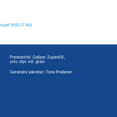
je.pdf
(655.17 Kb)
Predsednik: Gašper Zupančič,
univ. dipl. inž. grad.
Generalni sekretar: Tone Prešeren