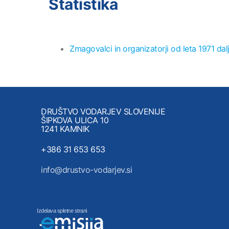
Statistika
Zmagovalci in organizatorji od leta 1971 dal
DRUŠTVO VODARJEV SLOVENIJE
ŠIPKOVA ULICA 10
1241 KAMNIK
+386 31 653 653
info@drustvo-vodarjev.si
Izdelava spletne strani